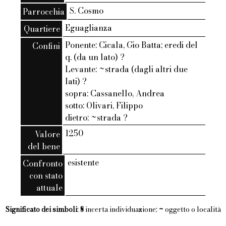
S. Cosmo
Parrocchia
Eguaglianza
Quartiere
Ponente: Cicala, Gio Batta; eredi del
Confini
q. (da un lato) ?
Levante: ~strada (dagli altri due
lati) ?
sopra: Cassanello, Andrea
sotto: Olivari, Filippo
dietro: ~strada ?
1250
Valore
del bene
esistente
Confronto
con stato
attuale
Significato dei simboli
:
§
incerta individuazione;
~
oggetto o località