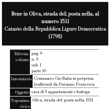
Bene in Oliva, strada del; posta nella, al
numero 1511
Catasto della Repubblica Ligure Democratica
(1798)
pag. 9
Riferim.
n. 4
volume
sub. 1
parte 10
Centanaro, Gio Batta in perpetua
Intestatario
(enfiteusi) da Durazzo, Francesca
casa di 5 appartamenti e bottega
Oggetto
Oliva, strada del; posta nella, 1511
Toponimo,
civico