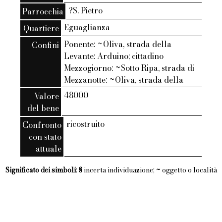
?S. Pietro
Parrocchia
Eguaglianza
Quartiere
Ponente: ~Oliva, strada della
Confini
Levante: Arduino; cittadino
Mezzogiorno: ~Sotto Ripa, strada di
Mezzanotte: ~Oliva, strada della
48000
Valore
del bene
ricostruito
Confronto
con stato
attuale
Significato dei simboli
:
§
incerta individuazione;
~
oggetto o località