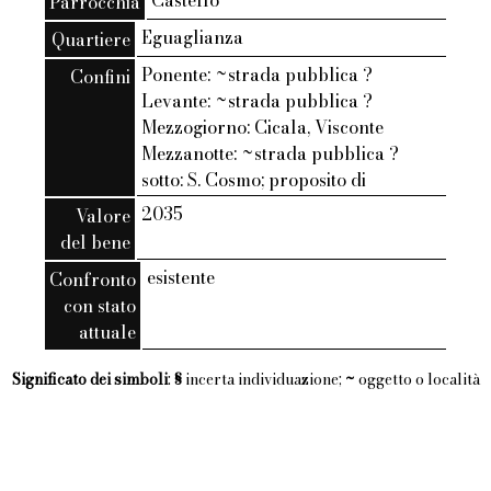
Castello
Parrocchia
Eguaglianza
Quartiere
Ponente: ~strada pubblica ?
Confini
Levante: ~strada pubblica ?
Mezzogiorno: Cicala, Visconte
Mezzanotte: ~strada pubblica ?
sotto: S. Cosmo; proposito di
2035
Valore
del bene
esistente
Confronto
con stato
attuale
Significato dei simboli
:
§
incerta individuazione;
~
oggetto o località