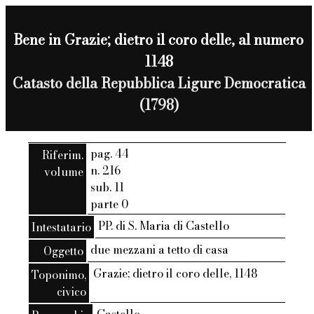
Bene in Grazie; dietro il coro delle, al numero
1148
Catasto della Repubblica Ligure Democratica
(1798)
pag. 44
Riferim.
n. 216
volume
sub. 11
parte 0
PP. di S. Maria di Castello
Intestatario
due mezzani a tetto di casa
Oggetto
Grazie; dietro il coro delle, 1148
Toponimo,
civico