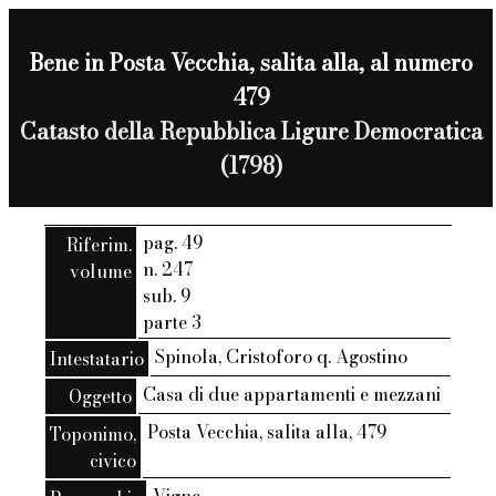
Bene in Posta Vecchia, salita alla, al numero
479
Catasto della Repubblica Ligure Democratica
(1798)
pag. 49
Riferim.
n. 247
volume
sub. 9
parte 3
Spinola, Cristoforo q. Agostino
Intestatario
Casa di due appartamenti e mezzani
Oggetto
Posta Vecchia, salita alla, 479
Toponimo,
civico