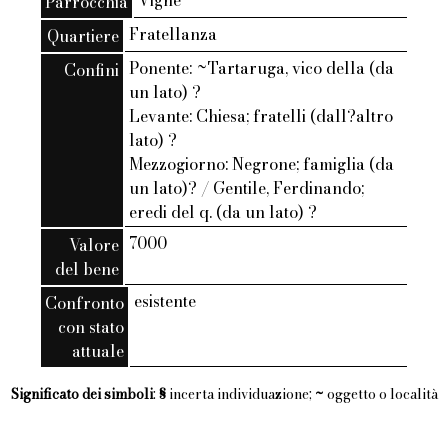
Vigne
Parrocchia
Fratellanza
Quartiere
Ponente: ~Tartaruga, vico della (da
Confini
un lato) ?
Levante: Chiesa; fratelli (dall?altro
lato) ?
Mezzogiorno: Negrone; famiglia (da
un lato)? / Gentile, Ferdinando;
eredi del q. (da un lato) ?
7000
Valore
del bene
esistente
Confronto
con stato
attuale
Significato dei simboli
:
§
incerta individuazione;
~
oggetto o località