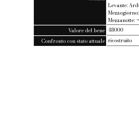
Levante: Ardu
Mezzogiorno: 
Mezzanotte: ~
48000
Valore del bene
ricostruito
Confronto con stato attuale