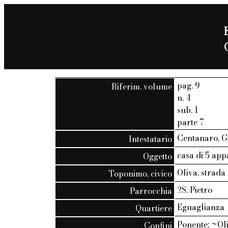
pag. 9
Riferim. volume
n. 4
sub. 1
parte 7
Centanaro, Gi
Intestatario
casa di 5 app
Oggetto
Oliva, strada 
Toponimo, civico
?S. Pietro
Parrocchia
Eguaglianza
Quartiere
Ponente: ~Oli
Confini