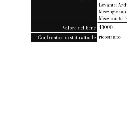
Levante: Ardu
Mezzogiorno: 
Mezzanotte: ~
48000
Valore del bene
ricostruito
Confronto con stato attuale