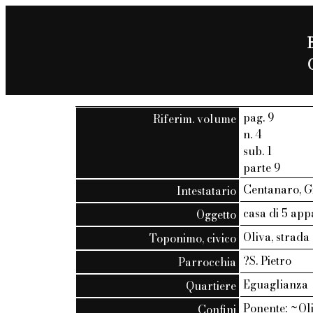
pag. 9
Riferim. volume
n. 4
sub. 1
parte 9
Centanaro, Gi
Intestatario
casa di 5 app
Oggetto
Oliva, strada 
Toponimo, civico
?S. Pietro
Parrocchia
Eguaglianza
Quartiere
Ponente: ~Oli
Confini