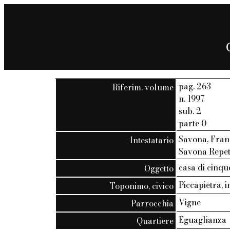
pag. 263
Riferim. volume
n. 1997
sub. 2
parte 0
Savona, Fran
Intestatario
Savona Repett
casa di cinqu
Oggetto
Piccapietra, i
Toponimo, civico
Vigne
Parrocchia
Eguaglianza
Quartiere