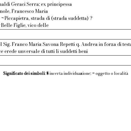
aldi Geraci Serra; ex principessa
gnole, Francesco Maria
~Piccapietra, strada di (strada suddetta) ?
Belle Figlie, vico delle
l Sig. Franco Maria Savona Repetti q. Andrea in forza di te
sce erede unversale di tutti li suddetti beni
Significato dei simboli
:
§
incerta individuazione;
~
oggetto o località