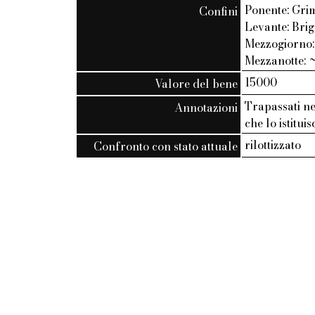
Ponente: Grim
Confini
Levante: Bri
Mezzogiorno: 
Mezzanotte: ~
15000
Valore del bene
Trapassati ne
Annotazioni
che lo istitui
rilottizzato
Confronto con stato attuale