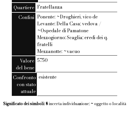
Fratellanza
Quartiere
Ponente: ~Droghieri, vico de
Confini
Levante: Della Casa; vedova /
~Ospedale di Pamatone
Mezzogiorno: Scaglia; eredi dei q.
fratelli
Mezzanotte: ~vacuo
5750
Valore
del bene
esistente
Confronto
con stato
attuale
Significato dei simboli
:
§
incerta individuazione;
~
oggetto o località