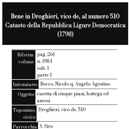
Bene in Droghieri, vico de, al numero 510
Catasto della Repubblica Ligure Democratica
(1798)
pag. 261
Riferim.
n. 1984
volume
sub. 1
parte 1
Recco, Nicolo q. Angelo Agostino
Intestatario
casetta di cinque piani, bottega ed
Oggetto
anessi
Droghieri, vico de, 510
Toponimo,
civico
S. Siro
Parrocchia