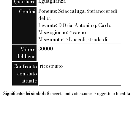
Eguaglianza
Quartiere
Ponente: Sciaccaluga, Stefano; eredi
Confini
del q.
Levante: D'Oria, Antonio q. Carlo
Mezzogiorno: ~vacuo
Mezzanotte: ~Luccoli, strada di
30000
Valore
del bene
ricostruito
Confronto
con stato
attuale
Significato dei simboli
:
§
incerta individuazione;
~
oggetto o località