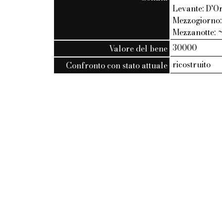
Levante: D'Or
Mezzogiorno
Mezzanotte: ~
30000
Valore del bene
ricostruito
Confronto con stato attuale