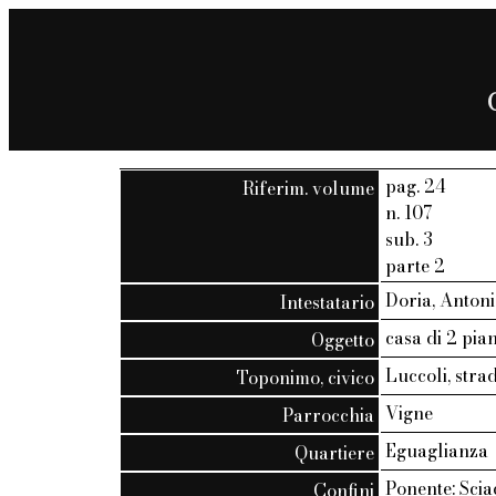
pag. 24
Riferim. volume
n. 107
sub. 3
parte 2
Doria, Antoni
Intestatario
casa di 2 pia
Oggetto
Luccoli, strad
Toponimo, civico
Vigne
Parrocchia
Eguaglianza
Quartiere
Ponente: Scia
Confini