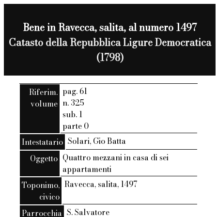
Bene in Ravecca, salita, al numero 1497
Catasto della Repubblica Ligure Democratica
(1798)
pag. 61
Riferim.
n. 325
volume
sub. 1
parte 0
Solari, Gio Batta
Intestatario
Quattro mezzani in casa di sei
Oggetto
appartamenti
Ravecca, salita, 1497
Toponimo,
civico
S. Salvatore
Parrocchia