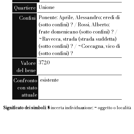
Unione
Quartiere
Ponente: Aprile, Alessandro; eredi di
Confini
(sotto confini) ? / Rossi, Alberto;
frate domenicano (sotto confini) ? /
~Ravecca, strada (strada suddetta)
(sotto confini) ? / ~Coccagna, vico di
(sotto confini) ?
3720
Valore
del bene
esistente
Confronto
con stato
attuale
Significato dei simboli
:
§
incerta individuazione;
~
oggetto o località