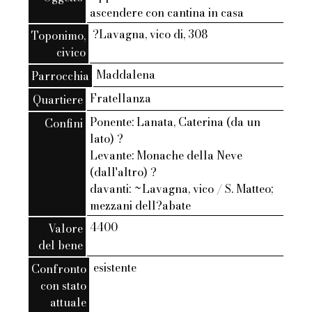
ascendere con cantina in casa
?Lavagna, vico di, 308
Toponimo,
civico
Maddalena
Parrocchia
Fratellanza
Quartiere
Ponente: Lanata, Caterina (da un
Confini
lato) ?
Levante: Monache della Neve
(dall'altro) ?
davanti: ~Lavagna, vico / S. Matteo;
mezzani dell?abate
4400
Valore
del bene
esistente
Confronto
con stato
attuale