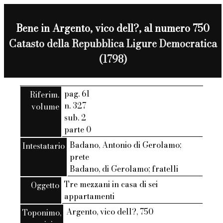
Bene in Argento, vico dell?, al numero 750
Catasto della Repubblica Ligure Democratica
(1798)
pag. 61
Riferim.
n. 327
volume
sub. 2
parte 0
Badano, Antonio di Gerolamo;
Intestatario
prete
Badano, di Gerolamo; fratelli
Tre mezzani in casa di sei
Oggetto
appartamenti
Argento, vico dell?, 750
Toponimo,