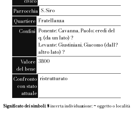
civico
S. Siro
Parrocchia
Fratellanza
Quartiere
Ponente: Cavanna, Paolo; eredi del
Confini
q. (da un lato) ?
Levante: Giustiniani, Giacomo (dall?
altro lato) ?
3800
Valore
del bene
ristrutturato
Confronto
con stato
attuale
Significato dei simboli
:
§
incerta individuazione;
~
oggetto o località