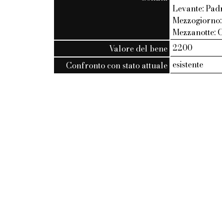
Levante: Padri
Mezzogiorno:
Mezzanotte: C
2200
Valore del bene
esistente
Confronto con stato attuale