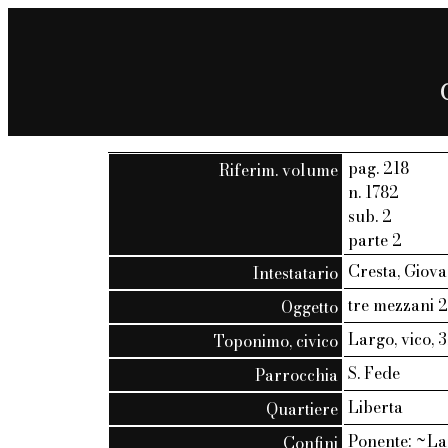
pag. 218
Riferim. volume
n. 1782
sub. 2
parte 2
Cresta, Giov
Intestatario
tre mezzani 2
Oggetto
Largo, vico, 
Toponimo, civico
S. Fede
Parrocchia
Liberta
Quartiere
Ponente: ~La
Confini