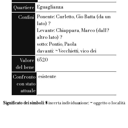
Eguaglianza
Quartiere
Ponente: Curletto, Gio Batta (da un
Confini
lato) ?
Levante: Chiappara, Marco (dall?
altro lato) ?
sotto: Pontio, Paola
davanti: ~Vecchietti, vico dei
6520
Valore
del bene
esistente
Confronto
con stato
attuale
Significato dei simboli
:
§
incerta individuazione;
~
oggetto o località