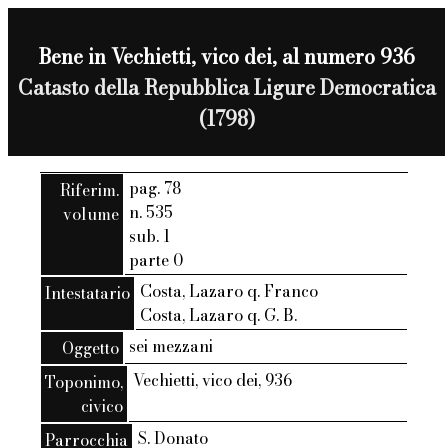
Bene in Vechietti, vico dei, al numero 936
Catasto della Repubblica Ligure Democratica
(1798)
pag. 78
Riferim.
n. 535
volume
sub. 1
parte 0
Costa, Lazaro q. Franco
Intestatario
Costa, Lazaro q. G. B.
sei mezzani
Oggetto
Vechietti, vico dei, 936
Toponimo,
civico
S. Donato
Parrocchia