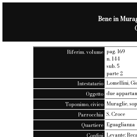
Bene in Muragl
pag. 169
Riferim. volume
n. 144
sub. 5
parte 2
Lomellini, Gio
Intestatario
due apparta
Oggetto
Muraglie, sopr
Toponimo, civico
S. Croce
Parrocchia
Eguaglianza
Quartiere
Levante: Rec
Confini