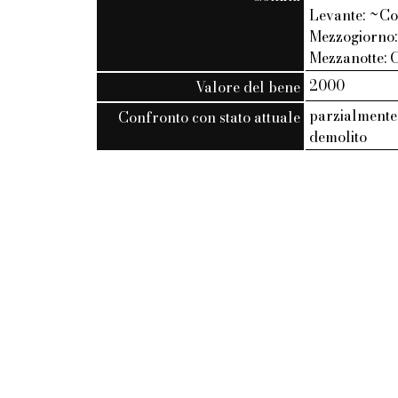
Levante: ~Co
Mezzogiorno:
Mezzanotte: 
2000
Valore del bene
parzialmente
Confronto con stato attuale
demolito