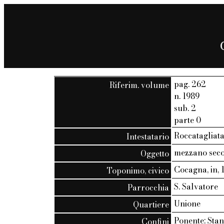
pag. 262
Riferim. volume
n. 1989
sub. 2
parte 0
Roccatagliata,
Intestatario
mezzano seco
Oggetto
Cocagna, in, 
Toponimo, civico
S. Salvatore
Parrocchia
Unione
Quartiere
Ponente: Sta
Confini