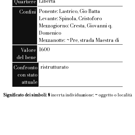
Liberta
Quartiere
Ponente: Lastrico, Gio Batta
Confini
Levante: Spinola, Cristoforo
Mezzogiorno: Cresta, Giovanni q.
Domenico
Mezzanotte: ~Pre, strada Maestra di
1600
Valore
del bene
ristrutturato
Confronto
con stato
attuale
Significato dei simboli
:
§
incerta individuazione;
~
oggetto o località