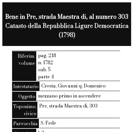
Bene in Pre, strada Maestra di, al numero 303
Catasto della Repubblica Ligure Democratica
(1798)
pag. 218
Riferim.
n. 1782
volume
sub. 5
parte 4
Cresta, Giovanni q. Domenico
Intestatario
mezzano primo in ascendere
Oggetto
Pre, strada Maestra di, 303
Toponimo,
civico
S. Fede
Parrocchia