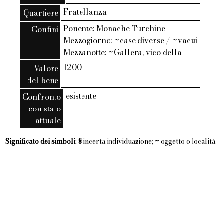
Fratellanza
Quartiere
Ponente: Monache Turchine
Confini
Mezzogiorno: ~case diverse / ~vacui
Mezzanotte: ~Gallera, vico della
1200
Valore
del bene
esistente
Confronto
con stato
attuale
Significato dei simboli
:
§
incerta individuazione;
~
oggetto o località