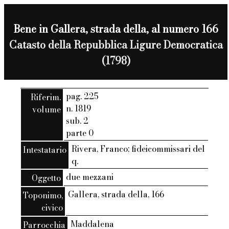
Bene in Gallera, strada della, al numero 166
Catasto della Repubblica Ligure Democratica
(1798)
pag. 225
Riferim.
n. 1819
volume
sub. 2
parte 0
Rivera, Franco; fideicommissari del
Intestatario
q.
due mezzani
Oggetto
Gallera, strada della, 166
Toponimo,
civico
Maddalena
Parrocchia