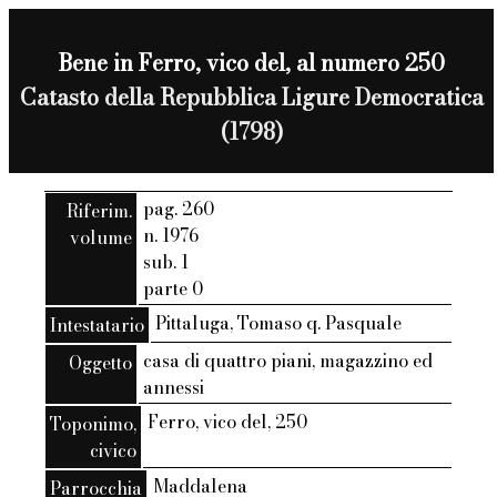
Bene in Ferro, vico del, al numero 250
Catasto della Repubblica Ligure Democratica
(1798)
pag. 260
Riferim.
n. 1976
volume
sub. 1
parte 0
Pittaluga, Tomaso q. Pasquale
Intestatario
casa di quattro piani, magazzino ed
Oggetto
annessi
Ferro, vico del, 250
Toponimo,
civico
Maddalena
Parrocchia