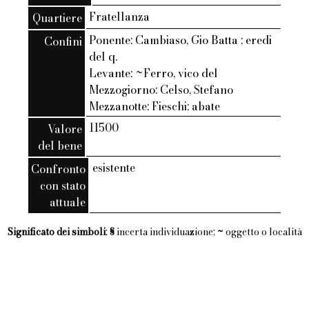
Fratellanza
Quartiere
Ponente: Cambiaso, Gio Batta ; eredi
Confini
del q.
Levante: ~Ferro, vico del
Mezzogiorno: Celso, Stefano
Mezzanotte: Fieschi; abate
11500
Valore
del bene
esistente
Confronto
con stato
attuale
Significato dei simboli
:
§
incerta individuazione;
~
oggetto o località