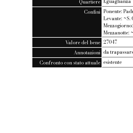
Eguaglianza
Quartiere
Ponente: Padr
Confini
Levante: ~S. 
Mezzogiorno: 
Mezzanotte: ~
27047
Valore del bene
da trapassars
Annotazioni
esistente
Confronto con stato attuale