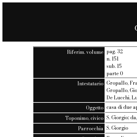
pag. 32
Riferim. volume
n. 151
sub. 15
parte 0
Gropallo, Fr
Intestatario
Gropallo, Gio
De Lucchi, Lu
casa di due 
Oggetto
S. Giorgio; da
Toponimo, civico
S. Giorgio
Parrocchia