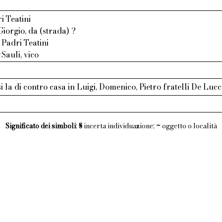
i Teatini
Giorgio, da (strada) ?
Padri Teatini
Sauli, vico
i la di contro casa in Luigi, Domenico, Pietro fratelli De Lu
Significato dei simboli
:
§
incerta individuazione;
~
oggetto o località