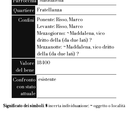
Maddalena
Parrocchia
Fratellanza
Quartiere
Ponente: Risso, Marco
Confini
Levante: Risso, Marco
Mezzogiorno: ~Maddalena, vico
dritto della (da due lati) ?
Mezzanotte: ~Maddalena, vico dritto
della (da due lati) ?
18400
Valore
del bene
esistente
Confronto
con stato
attuale
Significato dei simboli
:
§
incerta individuazione;
~
oggetto o località