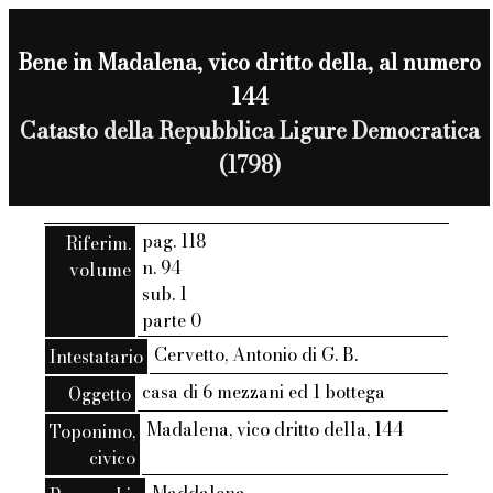
Bene in Madalena, vico dritto della, al numero
144
Catasto della Repubblica Ligure Democratica
(1798)
pag. 118
Riferim.
n. 94
volume
sub. 1
parte 0
Cervetto, Antonio di G. B.
Intestatario
casa di 6 mezzani ed 1 bottega
Oggetto
Madalena, vico dritto della, 144
Toponimo,
civico