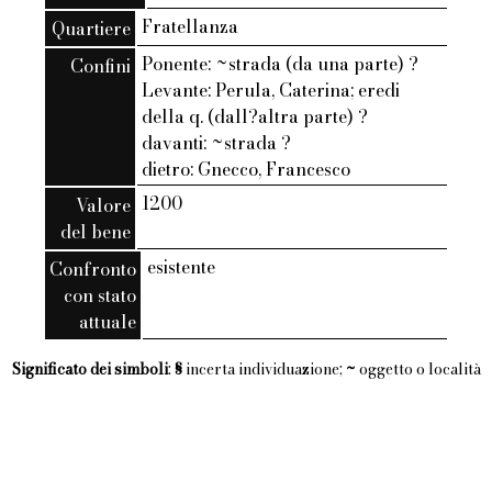
Fratellanza
Quartiere
Ponente: ~strada (da una parte) ?
Confini
Levante: Perula, Caterina; eredi
della q. (dall?altra parte) ?
davanti: ~strada ?
dietro: Gnecco, Francesco
1200
Valore
del bene
esistente
Confronto
con stato
attuale
Significato dei simboli
:
§
incerta individuazione;
~
oggetto o località