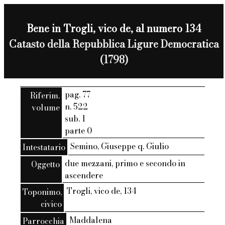
Bene in Trogli, vico de, al numero 134
Catasto della Repubblica Ligure Democratica
(1798)
pag. 77
Riferim.
n. 522
volume
sub. 1
parte 0
Semino, Giuseppe q. Giulio
Intestatario
due mezzani, primo e secondo in
Oggetto
ascendere
Trogli, vico de, 134
Toponimo,
civico
Maddalena
Parrocchia