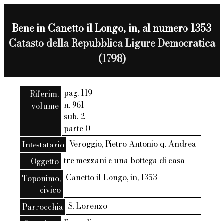
Bene in Canetto il Longo, in, al numero 1353
Catasto della Repubblica Ligure Democratica
(1798)
pag. 119
Riferim.
n. 961
volume
sub. 2
parte 0
Veroggio, Pietro Antonio q. Andrea
Intestatario
tre mezzani e una bottega di casa
Oggetto
Canetto il Longo, in, 1353
Toponimo,
civico
S. Lorenzo
Parrocchia