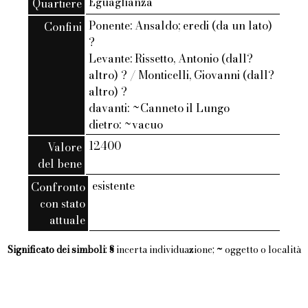
Eguaglianza
Quartiere
Ponente: Ansaldo; eredi (da un lato)
Confini
?
Levante: Rissetto, Antonio (dall?
altro) ? / Monticelli, Giovanni (dall?
altro) ?
davanti: ~Canneto il Lungo
dietro: ~vacuo
12400
Valore
del bene
esistente
Confronto
con stato
attuale
Significato dei simboli
:
§
incerta individuazione;
~
oggetto o località