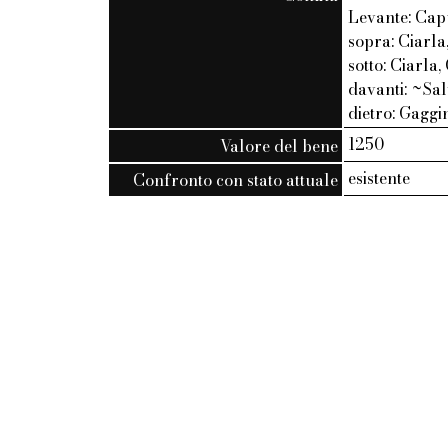
Levante: Cap
sopra: Ciarla
sotto: Ciarla
davanti: ~Sal
dietro: Gaggi
1250
Valore del bene
esistente
Confronto con stato attuale