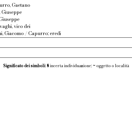
urro, Gaetano
, Giuseppe
, Giuseppe
vaghi, vico dei
ni, Giacomo / Capurro; eredi
Significato dei simboli
:
§
incerta individuazione;
~
oggetto o località