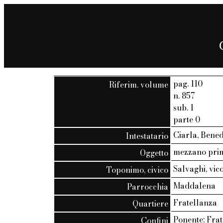
pag. 110
Riferim. volume
n. 857
sub. 1
parte 0
Ciarla, Bened
Intestatario
mezzano prim
Oggetto
Salvaghi, vico
Toponimo, civico
Maddalena
Parrocchia
Fratellanza
Quartiere
Ponente: Frati
Confini