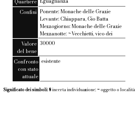
Eguaglianza
Quartiere
Ponente: Monache delle Grazie
Confini
Levante: Chiappara, Gio Batta
Mezzogiorno: Monache delle Grazie
Mezzanotte: ~Vecchietti, vico dei
30000
Valore
del bene
esistente
Confronto
con stato
attuale
Significato dei simboli
:
§
incerta individuazione;
~
oggetto o località