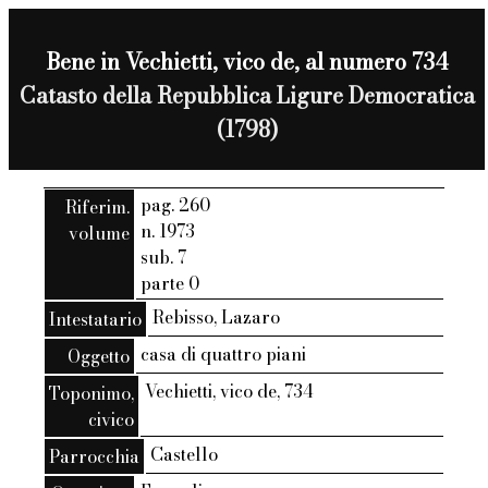
Bene in Vechietti, vico de, al numero 734
Catasto della Repubblica Ligure Democratica
(1798)
pag. 260
Riferim.
n. 1973
volume
sub. 7
parte 0
Rebisso, Lazaro
Intestatario
casa di quattro piani
Oggetto
Vechietti, vico de, 734
Toponimo,
civico
Castello
Parrocchia