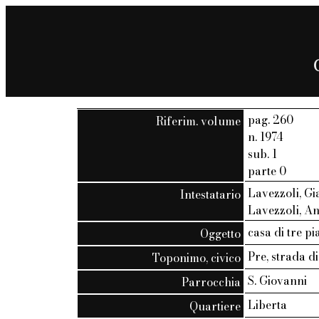
pag. 260
Riferim. volume
n. 1974
sub. 1
parte 0
Lavezzoli, Gia
Intestatario
Lavezzoli, Ant
casa di tre p
Oggetto
Pre, strada di
Toponimo, civico
S. Giovanni
Parrocchia
Liberta
Quartiere