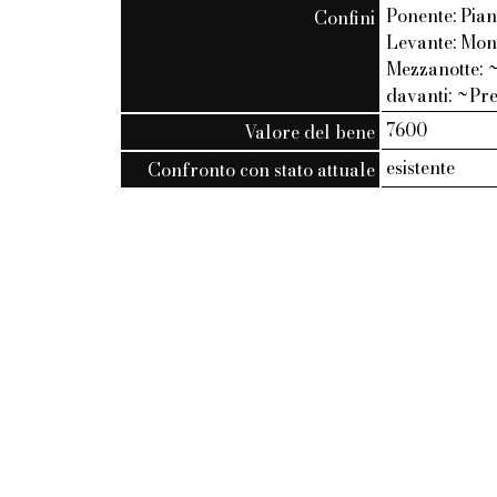
Ponente: Pian
Confini
Levante: Mona
Mezzanotte: ~
davanti: ~Pre
7600
Valore del bene
esistente
Confronto con stato attuale