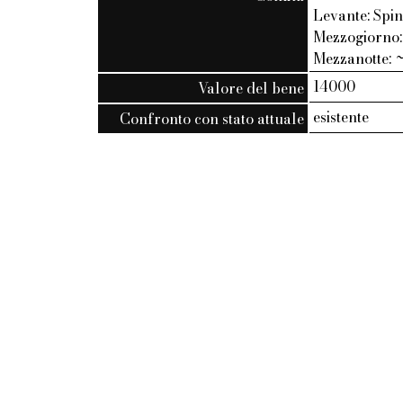
Levante: Spi
Mezzogiorno:
Mezzanotte: ~
14000
Valore del bene
esistente
Confronto con stato attuale