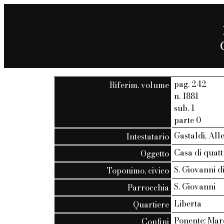
pag. 242
Riferim. volume
n. 1881
sub. 1
parte 0
Gastaldi, All
Intestatario
Casa di quatt
Oggetto
S. Giovanni d
Toponimo, civico
S. Giovanni
Parrocchia
Liberta
Quartiere
Ponente: Mare
Confini