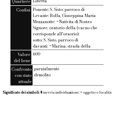
Liberta
Quartiere
Ponente: S. Sisto; parroco di
Confini
Levante: Rolla, Giuseppina Maria
Mezzanotte: ~Nativita di Nostro
Signore, oratorio della (vacuo che
corrisponde all'oraorio)
sotto: S. Sisto, parroco di
davanti: ~Marina, strada della
600
Valore
del bene
parzialmente
Confronto
demolito
con stato
attuale
Significato dei simboli
:
§
incerta individuazione;
~
oggetto o località