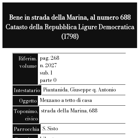
Bene in strada della Marina, al numero 688
Catasto della Repubblica Ligure Democratica
(1798)
pag. 268
Riferim.
n. 2027
volume
sub. 1
parte 0
Piantanida, Giuseppe q. Antonio
Intestatario
Mezzano a tetto di casa
Oggetto
strada della Marina, 688
Toponimo,
civico
S. Sisto
Parrocchia