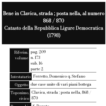
Bene in Clavica, strada ; posta nella, al numero
868 / 870
Catasto della Repubblica Ligure Democratica
(1798)
pag. 209
Riferim.
n. 173
volume
sub. 16
parte 2
Ferretto, Domenico q. Stefano
Intestatario
due case unite di vari piani bottega
Oggetto
Clavica, strada ; posta nella, 868 /
Toponimo,
870
civico