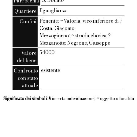
S. Donato
Parrocchia
Eguaglianza
Quartiere
Ponente: ~Valoria, vico inferiore di /
Confini
Costa, Giacomo
Mezzogiorno: ~strada clavica ?
Mezzanotte: Negrone, Giuseppe
54000
Valore
del bene
esistente
Confronto
con stato
attuale
Significato dei simboli
:
§
incerta individuazione;
~
oggetto o località