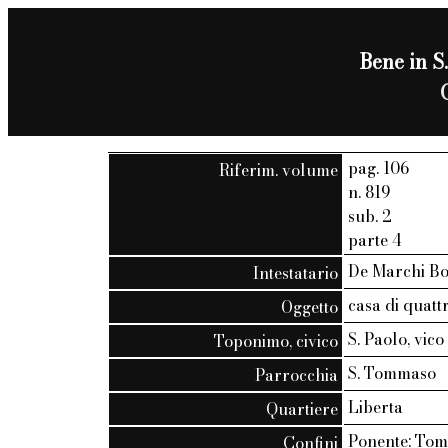
Bene in S
pag. 106
Riferim. volume
n. 819
sub. 2
parte 4
De Marchi Bot
Intestatario
casa di quatt
Oggetto
S. Paolo, vic
Toponimo, civico
S. Tommaso
Parrocchia
Liberta
Quartiere
Ponente: Toma
Confini