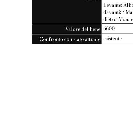
Levante: Albo
davanti: ~Ma
dietro: Monac
6600
Valore del bene
esistente
Confronto con stato attuale