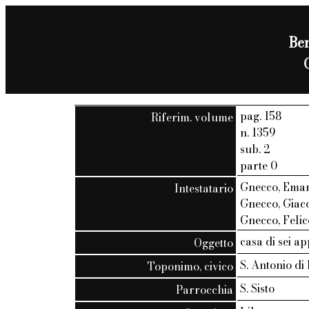
Ben
pag. 158
Riferim. volume
n. 1359
sub. 2
parte 0
Gnecco, Emanu
Intestatario
Gnecco, Giaco
Gnecco, Felice
casa di sei a
Oggetto
S. Antonio di 
Toponimo, civico
S. Sisto
Parrocchia