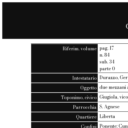
pag. 17
Riferim. volume
n. 84
sub. 34
parte 0
Durazzo, Ger
Intestatario
due mezzani a
Oggetto
Giugiola, vic
Toponimo, civico
S. Agnese
Parrocchia
Liberta
Quartiere
Ponente: Cune
Confini