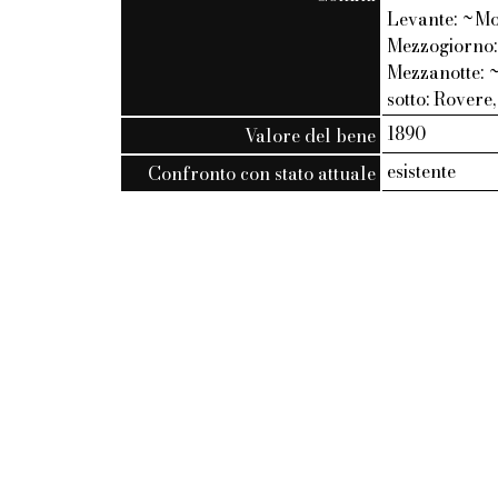
Levante: ~Mon
Mezzogiorno: 
Mezzanotte: ~
sotto: Rovere,
1890
Valore del bene
esistente
Confronto con stato attuale