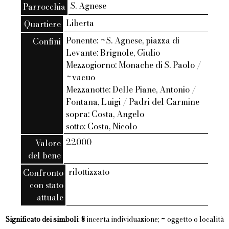
S. Agnese
Parrocchia
Liberta
Quartiere
Ponente: ~S. Agnese, piazza di
Confini
Levante: Brignole, Giulio
Mezzogiorno: Monache di S. Paolo /
~vacuo
Mezzanotte: Delle Piane, Antonio /
Fontana, Luigi / Padri del Carmine
sopra: Costa, Angelo
sotto: Costa, Nicolo
22000
Valore
del bene
rilottizzato
Confronto
con stato
attuale
Significato dei simboli
:
§
incerta individuazione;
~
oggetto o località