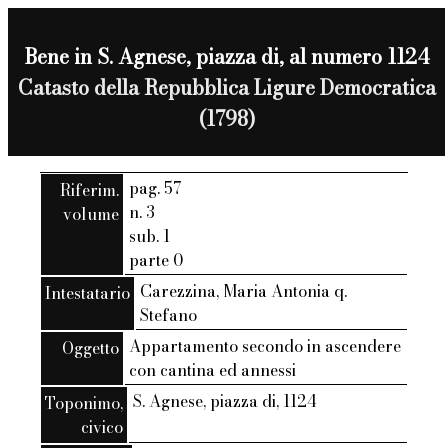
Bene in S. Agnese, piazza di, al numero 1124
Catasto della Repubblica Ligure Democratica
(1798)
pag. 57
Riferim.
n. 3
volume
sub. 1
parte 0
Carezzina, Maria Antonia q.
Intestatario
Stefano
Appartamento secondo in ascendere
Oggetto
con cantina ed annessi
S. Agnese, piazza di, 1124
Toponimo,
civico