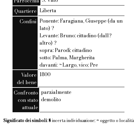
S. Vitto
Parrocchia
Liberta
Quartiere
Ponente: Faragiana, Giuseppe (da un
Confini
lato) ?
Levante: Bruno; cittadino (dall?
altro) ?
sopra: Parodi; cittadino
sotto: Palma, Margherita
davanti: ~Largo, vico; Pre
1800
Valore
del bene
parzialmente
Confronto
demolito
con stato
attuale
Significato dei simboli
:
§
incerta individuazione;
~
oggetto o località