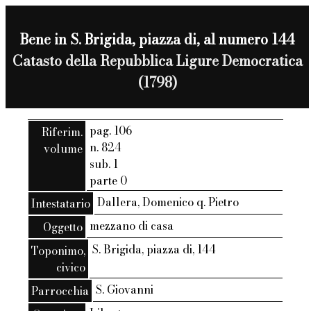
Bene in S. Brigida, piazza di, al numero 144
Catasto della Repubblica Ligure Democratica
(1798)
pag. 106
Riferim.
n. 824
volume
sub. 1
parte 0
Dallera, Domenico q. Pietro
Intestatario
mezzano di casa
Oggetto
S. Brigida, piazza di, 144
Toponimo,
civico
S. Giovanni
Parrocchia