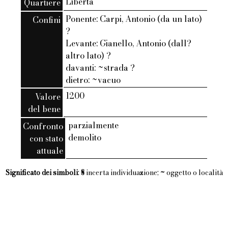
Liberta
Quartiere
Ponente: Carpi, Antonio (da un lato)
Confini
?
Levante: Gianello, Antonio (dall?
altro lato) ?
davanti: ~strada ?
dietro: ~vacuo
1200
Valore
del bene
parzialmente
Confronto
demolito
con stato
attuale
Significato dei simboli
:
§
incerta individuazione;
~
oggetto o località