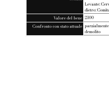
Levante: Cerv
dietro: Comit
2100
Valore del bene
parzialmente
Confronto con stato attuale
demolito