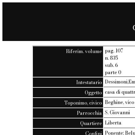
pag. 107
Riferim. volume
n. 835
sub. 6
parte 0
Dessimoni,Em
Intestatario
casa di quatt
Oggetto
Beghine, vico 
Toponimo, civico
S. Giovanni
Parrocchia
Liberta
Quartiere
Ponente: Belut
Confini