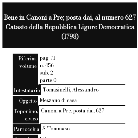
Bene in Canoni a Pre; posta dai, al numero 627
Catasto della Repubblica Ligure Democratica
(1798)
pag. 71
Riferim.
n. 456
volume
sub. 2
parte 0
Tomasinelli, Alessandro
Intestatario
Mezzano di casa
Oggetto
Canoni a Pre; posta dai, 627
Toponimo,
civico
S. Tommaso
Parrocchia