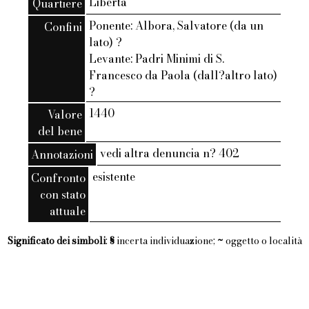
Liberta
Quartiere
Ponente: Albora, Salvatore (da un
Confini
lato) ?
Levante: Padri Minimi di S.
Francesco da Paola (dall?altro lato)
?
1440
Valore
del bene
vedi altra denuncia n? 402
Annotazioni
esistente
Confronto
con stato
attuale
Significato dei simboli
:
§
incerta individuazione;
~
oggetto o località