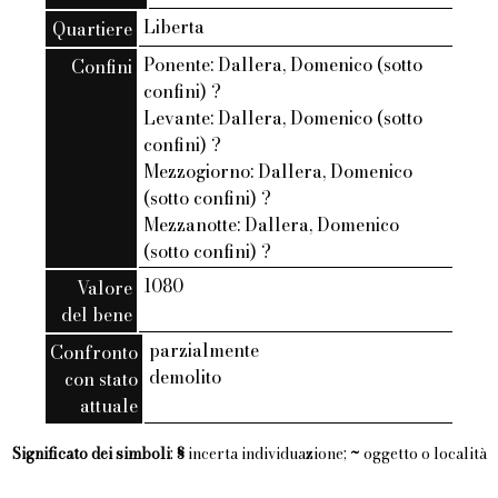
Liberta
Quartiere
Ponente: Dallera, Domenico (sotto
Confini
confini) ?
Levante: Dallera, Domenico (sotto
confini) ?
Mezzogiorno: Dallera, Domenico
(sotto confini) ?
Mezzanotte: Dallera, Domenico
(sotto confini) ?
1080
Valore
del bene
parzialmente
Confronto
demolito
con stato
attuale
Significato dei simboli
:
§
incerta individuazione;
~
oggetto o località