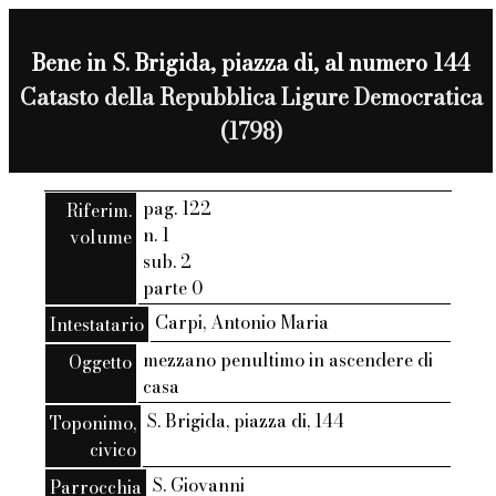
Bene in S. Brigida, piazza di, al numero 144
Catasto della Repubblica Ligure Democratica
(1798)
pag. 122
Riferim.
n. 1
volume
sub. 2
parte 0
Carpi, Antonio Maria
Intestatario
mezzano penultimo in ascendere di
Oggetto
casa
S. Brigida, piazza di, 144
Toponimo,
civico
S. Giovanni
Parrocchia