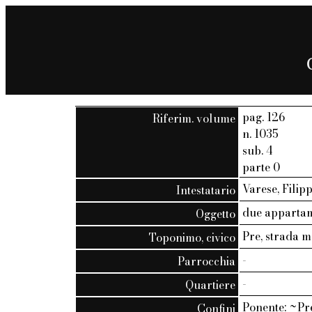
pag. 126
Riferim. volume
n. 1035
sub. 4
parte 0
Varese, Filip
Intestatario
due appartame
Oggetto
Pre, strada m
Toponimo, civico
-
Parrocchia
-
Quartiere
Ponente: ~Pre
Confini