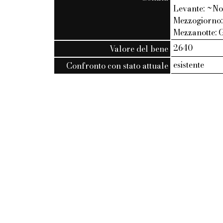
Levante: ~Nos
Mezzogiorno: 
Mezzanotte: G
2640
Valore del bene
esistente
Confronto con stato attuale