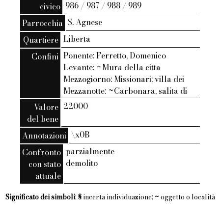
986 / 987 / 988 / 989
civico
S. Agnese
Parrocchia
Liberta
Quartiere
Ponente: Ferretto, Domenico
Confini
Levante: ~Mura della citta
Mezzogiorno: Missionari; villa dei
Mezzanotte: ~Carbonara, salita di
22000
Valore
del bene
\x0B
Annotazioni
parzialmente
Confronto
demolito
con stato
attuale
Significato dei simboli
:
§
incerta individuazione;
~
oggetto o località