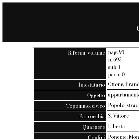
pag. 93
Riferim. volume
n. 693
sub. 1
parte 0
Ottone, Franc
Intestatario
appartamento
Oggetto
Popolo, strad
Toponimo, civico
S. Vittore
Parrocchia
Liberta
Quartiere
Ponente: Mona
Confini