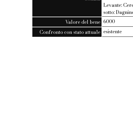
Levante: Cere
sotto: Dagnino
6000
Valore del bene
esistente
Confronto con stato attuale