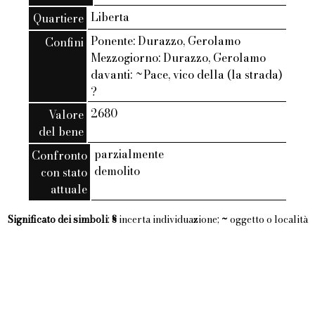
Liberta
Quartiere
Ponente: Durazzo, Gerolamo
Confini
Mezzogiorno: Durazzo, Gerolamo
davanti: ~Pace, vico della (la strada)
?
2680
Valore
del bene
parzialmente
Confronto
demolito
con stato
attuale
Significato dei simboli
:
§
incerta individuazione;
~
oggetto o località