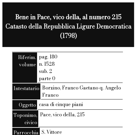
Bene in Pace, vico della, al numero 215
Catasto della Repubblica Ligure Democratica
(1798)
pag. 180
Riferim.
n. 1528
volume
sub. 2
parte 0
Borzino, Franco Gaetano q. Angelo
Intestatario
Franco
casa di cinque piani
Oggetto
Pace, vico della, 215
Toponimo,
civico
S. Vittore
Parrocchia