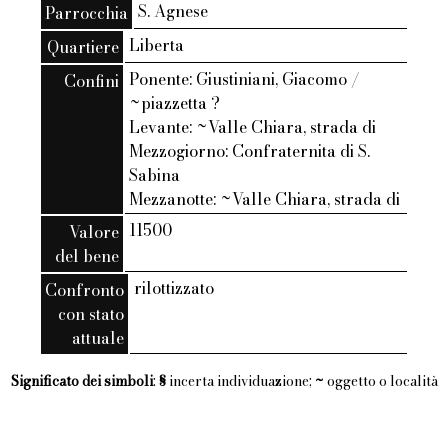
S. Agnese
Parrocchia
Liberta
Quartiere
Ponente: Giustiniani, Giacomo /
Confini
~piazzetta ?
Levante: ~Valle Chiara, strada di
Mezzogiorno: Confraternita di S.
Sabina
Mezzanotte: ~Valle Chiara, strada di
11500
Valore
del bene
rilottizzato
Confronto
con stato
attuale
Significato dei simboli
:
§
incerta individuazione;
~
oggetto o località