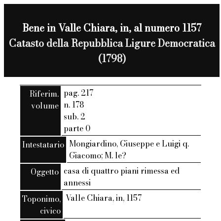
Bene in Valle Chiara, in, al numero 1157
Catasto della Repubblica Ligure Democratica
(1798)
pag. 217
Riferim.
n. 178
volume
sub. 2
parte 0
Mongiardino, Giuseppe e Luigi q.
Intestatario
Giacomo; M. le?
casa di quattro piani rimessa ed
Oggetto
annessi
Valle Chiara, in, 1157
Toponimo,
civico