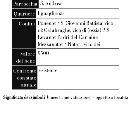
S. Andrea
Parrocchia
Eguaglianza
Quartiere
Ponente: ~S. Giovanni Battista, vico
Confini
di; Calabraghe, vico di (ossia) ? $
Levante: Padri del Carmine
Mezzanotte: ~Notari, vico dei
9500
Valore
del bene
esistente
Confronto
con stato
attuale
Significato dei simboli
:
§
incerta individuazione;
~
oggetto o località