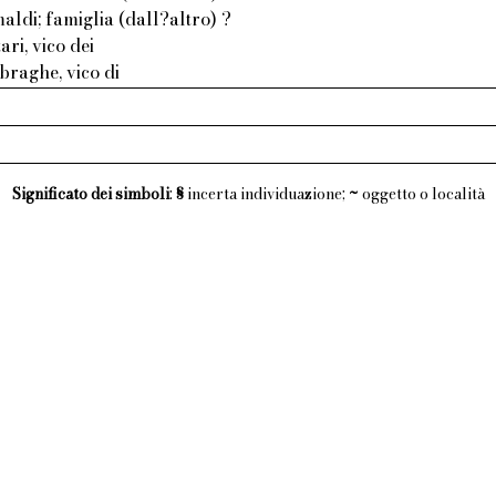
aldi; famiglia (dall?altro) ?
ri, vico dei
braghe, vico di
Significato dei simboli
:
§
incerta individuazione;
~
oggetto o località