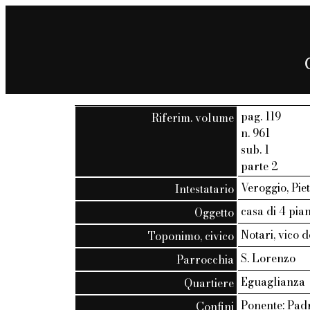
pag. 119
Riferim. volume
n. 961
sub. 1
parte 2
Veroggio, Pie
Intestatario
casa di 4 pian
Oggetto
Notari, vico d
Toponimo, civico
S. Lorenzo
Parrocchia
Eguaglianza
Quartiere
Ponente: Padr
Confini