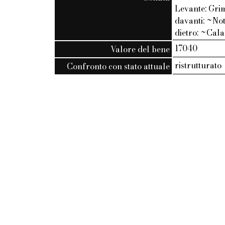
Levante: Grim
davanti: ~Nota
dietro: ~Cala
17040
Valore del bene
ristrutturato
Confronto con stato attuale