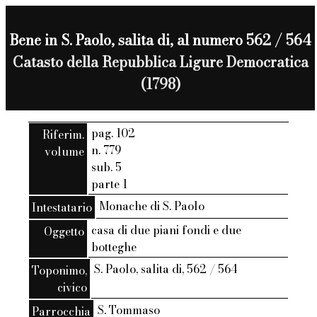
Bene in S. Paolo, salita di, al numero 562 / 564
Catasto della Repubblica Ligure Democratica
(1798)
pag. 102
Riferim.
n. 779
volume
sub. 5
parte 1
Monache di S. Paolo
Intestatario
casa di due piani fondi e due
Oggetto
botteghe
S. Paolo, salita di, 562 / 564
Toponimo,
civico
S. Tommaso
Parrocchia