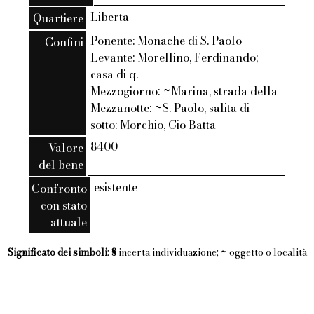
Liberta
Quartiere
Ponente: Monache di S. Paolo
Confini
Levante: Morellino, Ferdinando;
casa di q.
Mezzogiorno: ~Marina, strada della
Mezzanotte: ~S. Paolo, salita di
sotto: Morchio, Gio Batta
8400
Valore
del bene
esistente
Confronto
con stato
attuale
Significato dei simboli
:
§
incerta individuazione;
~
oggetto o località