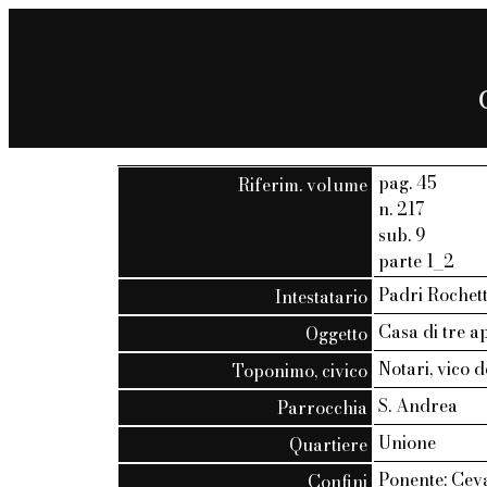
pag. 45
Riferim. volume
n. 217
sub. 9
parte 1_2
Padri Rochett
Intestatario
Casa di tre a
Oggetto
Notari, vico d
Toponimo, civico
S. Andrea
Parrocchia
Unione
Quartiere
Ponente: Ceva
Confini