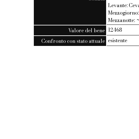
Levante: Ceva
Mezzogiorno: 
Mezzanotte: ~
12468
Valore del bene
esistente
Confronto con stato attuale