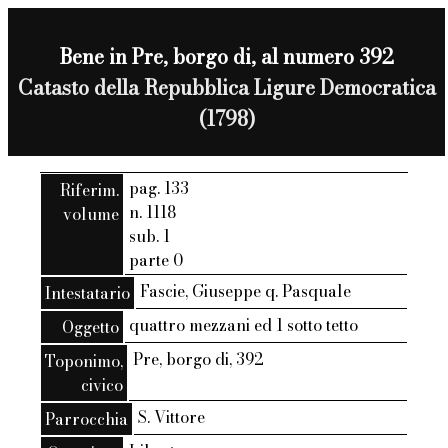
Bene in Pre, borgo di, al numero 392
Catasto della Repubblica Ligure Democratica
(1798)
pag. 133
Riferim.
n. 1118
volume
sub. 1
parte 0
Fascie, Giuseppe q. Pasquale
Intestatario
quattro mezzani ed 1 sotto tetto
Oggetto
Pre, borgo di, 392
Toponimo,
civico
S. Vittore
Parrocchia