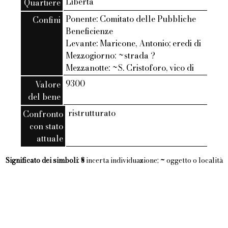
Liberta
Quartiere
Ponente: Comitato delle Pubbliche
Confini
Beneficienze
Levante: Maricone, Antonio; eredi di
Mezzogiorno: ~strada ?
Mezzanotte: ~S. Cristoforo, vico di
9300
Valore
del bene
ristrutturato
Confronto
con stato
attuale
Significato dei simboli
:
§
incerta individuazione;
~
oggetto o località