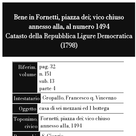
Bene in Fornetti, piazza dei; vico chiuso
annesso alla, al numero 1494
Catasto della Repubblica Ligure Democratica
(1798)
pag. 32
Riferim.
n. 151
volume
sub. 13
parte 4
Gropallo, Francesco q. Vincenzo
Intestatario
casa di sei mezzani ed 1 bottega
Oggetto
Fornetti, piazza dei; vico chiuso
Toponimo,
annesso alla, 1494
civico