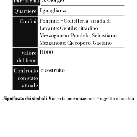
S. Giorgio
Parrocchia
Eguaglianza
Quartiere
Ponente: ~Coltelleria, strada di
Confini
Levante: Gentile; cittadino
Mezzogiorno: Pendola, Sebastiano
Mezzanotte: Ciccopero, Gaetano
11000
Valore
del bene
ricostruito
Confronto
con stato
attuale
Significato dei simboli
:
§
incerta individuazione;
~
oggetto o località